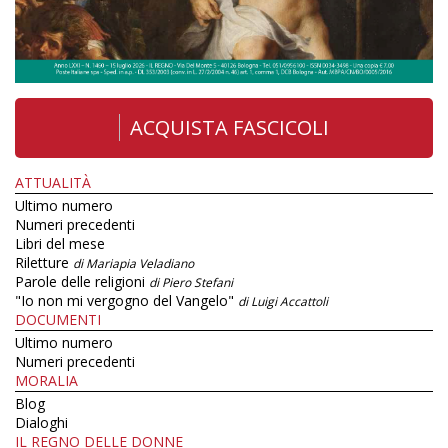
ACQUISTA FASCICOLI
ATTUALITÀ
Ultimo numero
Numeri precedenti
Libri del mese
Riletture
di Mariapia Veladiano
Parole delle religioni
di Piero Stefani
"Io non mi vergogno del Vangelo"
di Luigi Accattoli
DOCUMENTI
Ultimo numero
Numeri precedenti
MORALIA
Blog
Dialoghi
IL REGNO DELLE DONNE