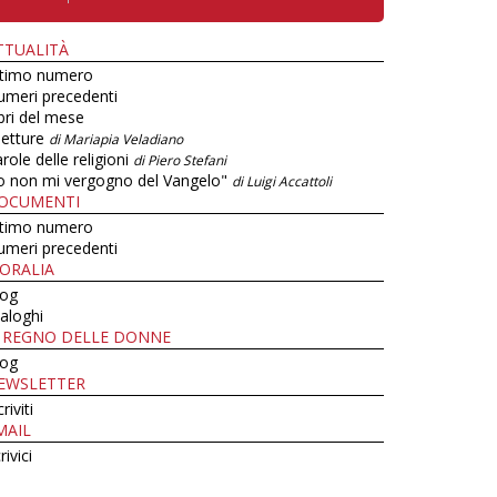
TTUALITÀ
ltimo numero
umeri precedenti
bri del mese
letture
di Mariapia Veladiano
role delle religioni
di Piero Stefani
o non mi vergogno del Vangelo"
di Luigi Accattoli
OCUMENTI
ltimo numero
umeri precedenti
ORALIA
log
aloghi
L REGNO DELLE DONNE
log
EWSLETTER
criviti
MAIL
rivici