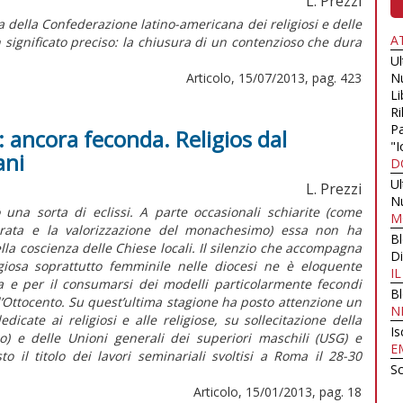
L. Prezzi
 della Confederazione latino-americana dei religiosi e delle
A
n significato preciso: la chiusura di un contenzioso che dura
U
Articolo, 15/07/2013, pag. 423
N
Li
Ri
Pa
: ancora feconda. Religios dal
"I
ani
D
U
L. Prezzi
N
una sorta di eclissi. A parte occasionali schiarite (come
M
ecrata e la valorizzazione del monachesimo) essa non ha
B
ella coscienza delle Chiese locali. Il silenzio che accompagna
Di
ligiosa soprattutto femminile nelle diocesi ne è eloquente
I
a e per il consumarsi dei modelli particolarmente fecondi
B
 l’Ottocento. Su quest’ultima stagione ha posto attenzione un
N
icate ai religiosi e alle religiose, su sollecitazione della
Is
no) e delle Unioni generali dei superiori maschili (USG) e
E
o il titolo dei lavori seminariali svoltisi a Roma il 28-30
Sc
Articolo, 15/01/2013, pag. 18