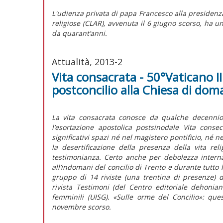
L'udienza privata di papa Francesco alla presidenza
religiose (CLAR), avvenuta il 6 giugno scorso, ha u
da quarant’anni.
Attualità, 2013-2
Vita consacrata - 50°Vaticano II
postconcilio alla Chiesa di dom
La vita consacrata conosce da qualche decennio 
l’esortazione apostolica postsinodale Vita cons
significativi spazi né nel magistero pontificio, né n
la desertificazione della presenza della vita re
testimonianza. Certo anche per debolezza intern
all’indomani del concilio di Trento e durante tutto
gruppo di 14 riviste (una trentina di presenze) ded
rivista Testimoni (del Centro editoriale dehonia
femminili (UISG). «Sulle orme del Concilio»: quest
novembre scorso.