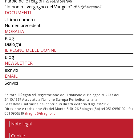
Parole delle religioni
di Piero Stefani
"Io non mi vergogno del Vangelo"
di Luigi Accattoli
DOCUMENTI
Ultimo numero
Numeri precedenti
MORALIA
Blog
Dialoghi
IL REGNO DELLE DONNE
Blog
NEWSLETTER
Iscriviti
EMAIL
Scrivici
Editore
Il Regno srl
Registrazione del Tribunale di Bologna N. 2237 del
24.10.1957 Associato all’Unione Stampa Periodica Italiana
La testata usufruisce dei contributi diretti editoria d.lgs 70/2017
Direzione e redazione Via del Monte 5 40126 Bologna (Bo) tel 051 0956100 - fax
051 0956310
ilregno@ilregno.it
Note legali
Cookie