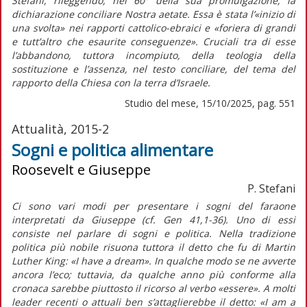
Stefani, rileggendo, nel 60° della sua promulgazione, la
dichiarazione conciliare
Nostra aetate
. Essa è stata l’«inizio di
una svolta» nei rapporti cattolico-ebraici e «foriera di grandi
e tutt’altro che esaurite conseguenze». Cruciali tra di esse
l’abbandono, tuttora incompiuto, della teologia della
sostituzione e l’assenza, nel testo conciliare, del tema del
rapporto della Chiesa con la terra d’Israele.
Studio del mese, 15/10/2025, pag. 551
Attualità, 2015-2
Sogni e politica alimentare
Roosevelt e Giuseppe
P. Stefani
Ci sono vari modi per presentare i sogni del faraone
interpretati da Giuseppe (cf. Gen 41,1-36). Uno di essi
consiste nel parlare di sogni e politica. Nella tradizione
politica più nobile risuona tuttora il detto che fu di Martin
Luther King: «I have a dream». In qualche modo se ne avverte
ancora l’eco; tuttavia, da qualche anno più conforme alla
cronaca sarebbe piuttosto il ricorso al verbo «essere». A molti
leader recenti o attuali ben s’attaglierebbe il detto: «I am a