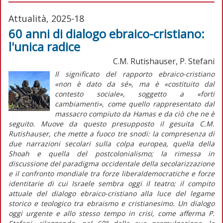
Attualità, 2025-18
60 anni di dialogo ebraico-cristiano:
l'unica radice
C.M. Rutishauser, P. Stefani
Il significato del rapporto ebraico-cristiano
«non è dato da sé», ma è «costituito dal
contesto sociale», soggetto a «forti
cambiamenti», come quello rappresentato dal
massacro compiuto da Hamas e da ciò che ne è
seguito. Muove da questo presupposto il gesuita C.M.
Rutishauser, che mette a fuoco tre snodi: la compresenza di
due narrazioni secolari sulla colpa europea, quella della
Shoah
e quella del postcolonialismo; la rimessa in
discussione del paradigma occidentale della secolarizzazione
e il confronto mondiale tra forze liberaldemocratiche e forze
identitarie di cui Israele sembra oggi il teatro; il compito
attuale del dialogo ebraico-cristiano alla luce del legame
storico e teologico tra ebraismo e cristianesimo. Un dialogo
oggi urgente e allo stesso tempo in crisi, come afferma P.