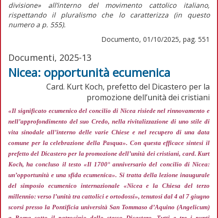
divisione»
all’interno del movimento cattolico italiano,
rispettando il pluralismo che lo caratterizza (in
questo
numero
a p. 555).
Documento, 01/10/2025, pag. 551
Documenti, 2025-13
Nicea: opportunità ecumenica
Card. Kurt Koch, prefetto del Dicastero per la
promozione dell’unità dei cristiani
«Il significato ecumenico del concilio di Nicea risiede nel rinnovamento e
nell’approfondimento del suo Credo, nella rivitalizzazione di uno stile di
vita sinodale all’interno delle varie Chiese e nel recupero di una data
comune per la celebrazione della Pasqua»
. Con questa efficace sintesi il
prefetto del Dicastero per la promozione dell’unità dei cristiani, card. Kurt
Koch, ha concluso il testo «Il 1700° anniversario del concilio di Nicea:
un’opportunità e una sfida ecumenica». Si tratta della lezione inaugurale
del simposio ecumenico internazionale «Nicea e la Chiesa del terzo
millennio: verso l’unità tra cattolici e ortodossi», tenutosi dal 4 al 7 giugno
scorsi presso la Pontificia università San Tommaso d’Aquino (Angelicum)
a Roma sotto il patrocinio dello stesso Dicastero. Tutti e tre i punti