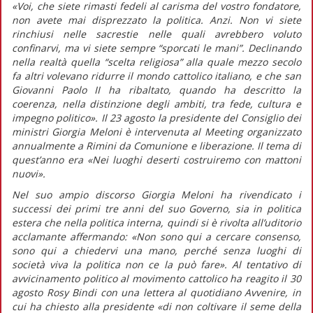
«Voi, che siete rimasti fedeli al carisma del vostro fondatore,
non avete mai disprezzato la politica. Anzi. Non vi siete
rinchiusi nelle sacrestie nelle quali avrebbero voluto
confinarvi, ma vi siete sempre “sporcati le mani”. Declinando
nella realtà quella “scelta religiosa” alla quale mezzo secolo
fa altri volevano ridurre il mondo cattolico italiano, e che san
Giovanni Paolo II ha ribaltato, quando ha descritto la
coerenza, nella distinzione degli ambiti, tra fede, cultura e
impegno politico».
Il 23 agosto la presidente del Consiglio dei
ministri Giorgia Meloni è intervenuta al Meeting organizzato
annualmente a Rimini da Comunione e liberazione. Il tema di
quest’anno era «Nei luoghi deserti costruiremo con mattoni
nuovi».
Nel suo ampio discorso Giorgia Meloni ha rivendicato i
successi dei primi tre anni del suo Governo, sia in politica
estera che nella politica interna, quindi si è rivolta all’uditorio
acclamante affermando:
«Non sono qui a cercare consenso,
sono qui a chiedervi una mano, perché senza luoghi di
società viva la politica non ce la può fare».
Al tentativo di
avvicinamento politico al movimento cattolico ha reagito il 30
agosto Rosy Bindi con una lettera al quotidiano
Avvenire,
in
cui ha chiesto alla presidente
«di non coltivare il seme della