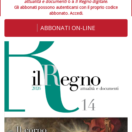
attualità e documenti
o a
Il Regno digitale
.
Gli abbonati possono autenticarsi con il proprio codice
abbonato.
Accedi.
ABBONATI ON-LINE