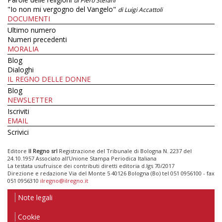
di Piero Stefani
"Io non mi vergogno del Vangelo"
di Luigi Accattoli
DOCUMENTI
Ultimo numero
Numeri precedenti
MORALIA
Blog
Dialoghi
IL REGNO DELLE DONNE
Blog
NEWSLETTER
Iscriviti
EMAIL
Scrivici
Editore
Il Regno srl
Registrazione del Tribunale di Bologna N. 2237 del
24.10.1957 Associato all’Unione Stampa Periodica Italiana
La testata usufruisce dei contributi diretti editoria d.lgs 70/2017
Direzione e redazione Via del Monte 5 40126 Bologna (Bo) tel 051 0956100 - fax
051 0956310
ilregno@ilregno.it
Note legali
Cookie