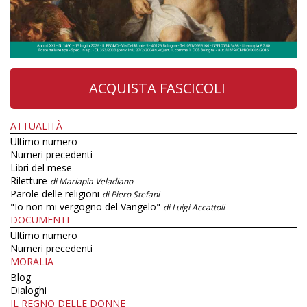
ACQUISTA FASCICOLI
ATTUALITÀ
Ultimo numero
Numeri precedenti
Libri del mese
Riletture
di Mariapia Veladiano
Parole delle religioni
di Piero Stefani
"Io non mi vergogno del Vangelo"
di Luigi Accattoli
DOCUMENTI
Ultimo numero
Numeri precedenti
MORALIA
Blog
Dialoghi
IL REGNO DELLE DONNE