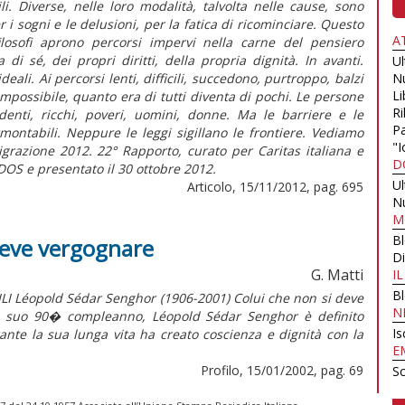
i. Diverse, nelle loro modalità, talvolta nelle cause, sono
 i sogni e le delusioni, per la fatica di ricominciare. Questo
A
losofi aprono percorsi impervi nella carne del pensiero
di sé, dei propri diritti, della propria dignità. In avanti.
U
deali. Ai percorsi lenti, difficili, succedono, purtroppo, balzi
N
Li
impossibile, quanto era di tutti diventa di pochi. Le persone
Ri
ndenti, ricchi, poveri, uomini, donne. Ma le barriere e le
Pa
montabili. Neppure le leggi sigillano le frontiere. Vediamo
"I
igrazione 2012. 22° Rapporto, curato per Caritas italiana e
D
DOS e presentato il 30 ottobre 2012.
U
Articolo, 15/11/2012, pag. 695
N
M
B
 deve vergognare
Di
G. Matti
I
B
LI Léopold Sédar Senghor (1906-2001) Colui che non si deve
N
il suo 90� compleanno, Léopold Sédar Senghor è definito
Is
rante la sua lunga vita ha creato coscienza e dignità con la
E
Profilo, 15/01/2002, pag. 69
Sc