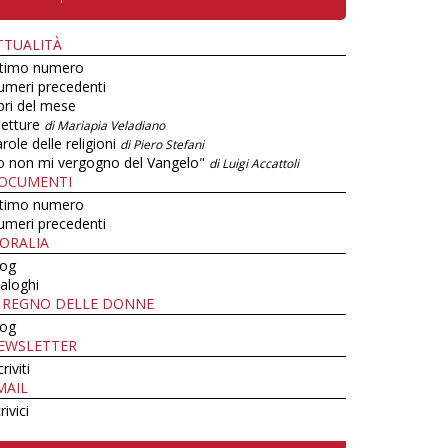
TTUALITÀ
ltimo numero
umeri precedenti
bri del mese
letture
di Mariapia Veladiano
role delle religioni
di Piero Stefani
o non mi vergogno del Vangelo"
di Luigi Accattoli
OCUMENTI
ltimo numero
umeri precedenti
ORALIA
log
aloghi
L REGNO DELLE DONNE
log
EWSLETTER
criviti
MAIL
rivici