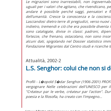
Le migrazioni sono inarrestabili, non ingovernabil
uguali per i valori che agitano, che rivendicano, per
andare è possibile perché saggi, pensatori e fi
dell’umanità. Cresce la conoscenza e la coscienza 
Lasciandosi dietro terre di pregiudizi, verso nuovi i
indietro, tremendi e ciò che era possibile diventa 
sono catalogate, divise in classi: padroni, dipe
fortezze, che frenano, ostacolano, non sono insor
alcuni dati, spigolando nel Dossier statistico imm
Fondazione Migrantes dal Centro studi e ricerche I
Attualità, 2002-2
L.S. Senghor: colui che non si
Profili - L�opold S�dar Senghor (1906-2001) PROFI
vergognare Nelle celebrazioni dell'UNESCO per 
"Créateur par le verbe, créateur par l'action". Du
poesia e la filosofia, ha creato con l'impegno...