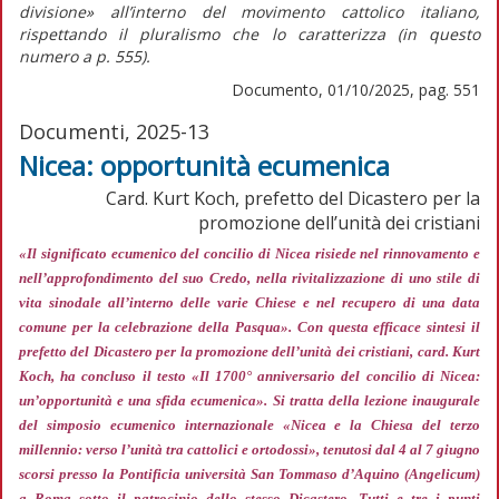
divisione»
all’interno del movimento cattolico italiano,
rispettando il pluralismo che lo caratterizza (in
questo
numero
a p. 555).
Documento, 01/10/2025, pag. 551
Documenti, 2025-13
Nicea: opportunità ecumenica
Card. Kurt Koch, prefetto del Dicastero per la
promozione dell’unità dei cristiani
«Il significato ecumenico del concilio di Nicea risiede nel rinnovamento e
nell’approfondimento del suo Credo, nella rivitalizzazione di uno stile di
vita sinodale all’interno delle varie Chiese e nel recupero di una data
comune per la celebrazione della Pasqua»
. Con questa efficace sintesi il
prefetto del Dicastero per la promozione dell’unità dei cristiani, card. Kurt
Koch, ha concluso il testo «Il 1700° anniversario del concilio di Nicea:
un’opportunità e una sfida ecumenica». Si tratta della lezione inaugurale
del simposio ecumenico internazionale «Nicea e la Chiesa del terzo
millennio: verso l’unità tra cattolici e ortodossi», tenutosi dal 4 al 7 giugno
scorsi presso la Pontificia università San Tommaso d’Aquino (Angelicum)
a Roma sotto il patrocinio dello stesso Dicastero. Tutti e tre i punti