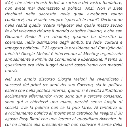
«Voi, che siete rimasti fedeli al carisma del vostro fondatore,
non avete mai disprezzato la politica. Anzi. Non vi siete
rinchiusi nelle sacrestie nelle quali avrebbero voluto
confinarvi, ma vi siete sempre “sporcati le mani”. Declinando
nella realtà quella “scelta religiosa” alla quale mezzo secolo
fa altri volevano ridurre il mondo cattolico italiano, e che san
Giovanni Paolo II ha ribaltato, quando ha descritto la
coerenza, nella distinzione degli ambiti, tra fede, cultura e
impegno politico».
Il 23 agosto la presidente del Consiglio dei
ministri Giorgia Meloni è intervenuta al Meeting organizzato
annualmente a Rimini da Comunione e liberazione. Il tema di
quest’anno era «Nei luoghi deserti costruiremo con mattoni
nuovi».
Nel suo ampio discorso Giorgia Meloni ha rivendicato i
successi dei primi tre anni del suo Governo, sia in politica
estera che nella politica interna, quindi si è rivolta all’uditorio
acclamante affermando:
«Non sono qui a cercare consenso,
sono qui a chiedervi una mano, perché senza luoghi di
società viva la politica non ce la può fare».
Al tentativo di
avvicinamento politico al movimento cattolico ha reagito il 30
agosto Rosy Bindi con una lettera al quotidiano
Avvenire,
in
cui ha chiesto alla presidente
«di non coltivare il seme della