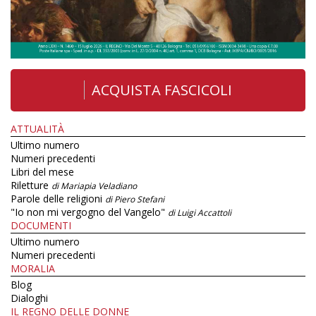
ACQUISTA FASCICOLI
ATTUALITÀ
Ultimo numero
Numeri precedenti
Libri del mese
Riletture
di Mariapia Veladiano
Parole delle religioni
di Piero Stefani
"Io non mi vergogno del Vangelo"
di Luigi Accattoli
DOCUMENTI
Ultimo numero
Numeri precedenti
MORALIA
Blog
Dialoghi
IL REGNO DELLE DONNE