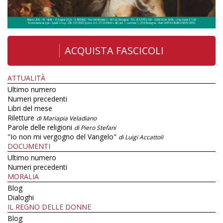
ACQUISTA FASCICOLI
ATTUALITÀ
Ultimo numero
Numeri precedenti
Libri del mese
Riletture
di Mariapia Veladiano
Parole delle religioni
di Piero Stefani
"Io non mi vergogno del Vangelo"
di Luigi Accattoli
DOCUMENTI
Ultimo numero
Numeri precedenti
MORALIA
Blog
Dialoghi
IL REGNO DELLE DONNE
Blog