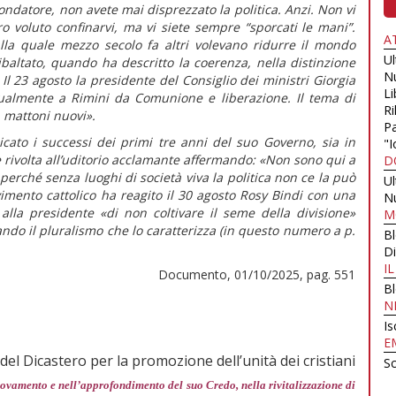
fondatore, non avete mai disprezzato la politica. Anzi. Non vi
ro voluto confinarvi, ma vi siete sempre “sporcati le mani”.
A
 alla quale mezzo secolo fa altri volevano ridurre il mondo
U
ribaltato, quando ha descritto la coerenza, nella distinzione
N
Il 23 agosto la presidente del Consiglio dei ministri Giorgia
Li
ualmente a Rimini da Comunione e liberazione. Il tema di
Ri
 mattoni nuovi».
Pa
cato i successi dei primi tre anni del suo Governo, sia in
"I
 è rivolta all’uditorio acclamante affermando:
«Non sono qui a
D
erché senza luoghi di società viva la politica non ce la può
U
vimento cattolico ha reagito il 30 agosto Rosy Bindi con una
N
 alla presidente
«di non coltivare il seme della divisione»
M
ando il pluralismo che lo caratterizza (in
questo numero
a p.
B
Di
I
Documento, 01/10/2025, pag. 551
B
N
Is
E
del Dicastero per la promozione dell’unità dei cristiani
Sc
nnovamento e nell’approfondimento del suo Credo, nella rivitalizzazione di