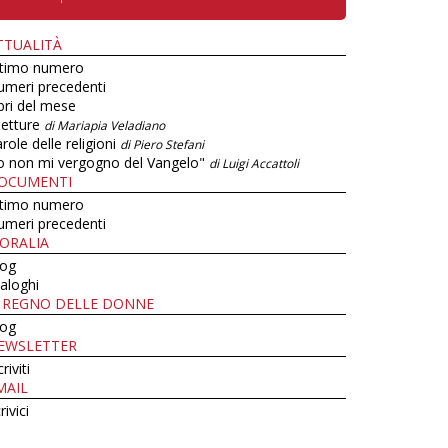
TTUALITÀ
ltimo numero
umeri precedenti
bri del mese
letture
di Mariapia Veladiano
role delle religioni
di Piero Stefani
o non mi vergogno del Vangelo"
di Luigi Accattoli
OCUMENTI
ltimo numero
umeri precedenti
ORALIA
log
aloghi
L REGNO DELLE DONNE
log
EWSLETTER
criviti
MAIL
rivici