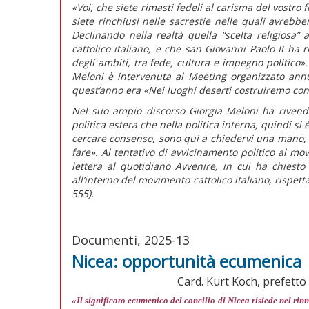
«Voi, che siete rimasti fedeli al carisma del vostro 
siete rinchiusi nelle sacrestie nelle quali avrebbe
Declinando nella realtà quella “scelta religiosa”
cattolico italiano, e che san Giovanni Paolo II ha 
degli ambiti, tra fede, cultura e impegno politico».
Meloni è intervenuta al Meeting organizzato ann
quest’anno era «Nei luoghi deserti costruiremo con
Nel suo ampio discorso Giorgia Meloni ha rivendi
politica estera che nella politica interna, quindi si
cercare consenso, sono qui a chiedervi una mano, p
fare».
Al tentativo di avvicinamento politico al mo
lettera al quotidiano
Avvenire,
in cui ha chiesto
all’interno del movimento cattolico italiano, rispett
555).
Documenti, 2025-13
Nicea: opportunità ecumenica
Card. Kurt Koch, prefetto 
«Il significato ecumenico del concilio di Nicea risiede nel ri