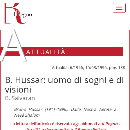
Toggl
navig
A
ATTUALITÀ
Attualità, 6/1996, 15/03/1996, pag. 188
B. Hussar: uomo di sogni e di
visioni
B. Salvarani
Bruno Hussar (1911-1996). Dalla Nostra Aetate a
Nevé Shalom
La lettura dell'articolo è riservata agli abbonati a
Il Regno -
attualità e documenti
o a
Il Regno digitale
.