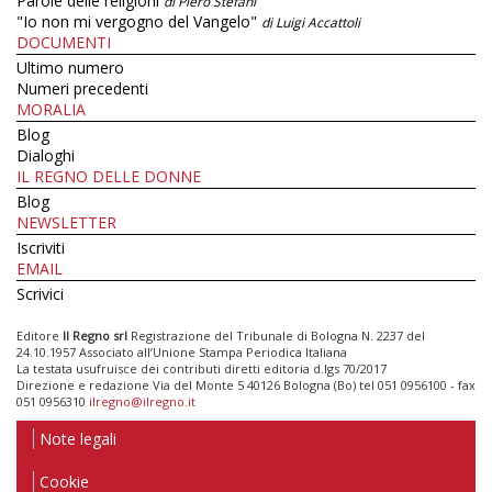
Parole delle religioni
di Piero Stefani
"Io non mi vergogno del Vangelo"
di Luigi Accattoli
DOCUMENTI
Ultimo numero
Numeri precedenti
MORALIA
Blog
Dialoghi
IL REGNO DELLE DONNE
Blog
NEWSLETTER
Iscriviti
EMAIL
Scrivici
Editore
Il Regno srl
Registrazione del Tribunale di Bologna N. 2237 del
24.10.1957 Associato all’Unione Stampa Periodica Italiana
La testata usufruisce dei contributi diretti editoria d.lgs 70/2017
Direzione e redazione Via del Monte 5 40126 Bologna (Bo) tel 051 0956100 - fax
051 0956310
ilregno@ilregno.it
Note legali
Cookie