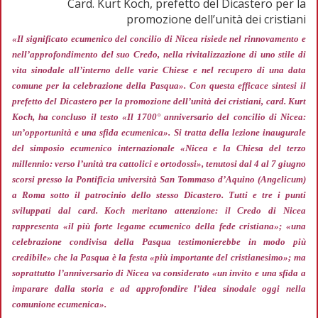
Card. Kurt Koch, prefetto del Dicastero per la
promozione dell’unità dei cristiani
«Il significato ecumenico del concilio di Nicea risiede nel rinnovamento e
nell’approfondimento del suo Credo, nella rivitalizzazione di uno stile di
vita sinodale all’interno delle varie Chiese e nel recupero di una data
comune per la celebrazione della Pasqua»
. Con questa efficace sintesi il
prefetto del Dicastero per la promozione dell’unità dei cristiani, card. Kurt
Koch, ha concluso il testo «Il 1700° anniversario del concilio di Nicea:
un’opportunità e una sfida ecumenica». Si tratta della lezione inaugurale
del simposio ecumenico internazionale «Nicea e la Chiesa del terzo
millennio: verso l’unità tra cattolici e ortodossi», tenutosi dal 4 al 7 giugno
scorsi presso la Pontificia università San Tommaso d’Aquino (Angelicum)
a Roma sotto il patrocinio dello stesso Dicastero. Tutti e tre i punti
sviluppati dal card. Koch meritano attenzione: il Credo di Nicea
rappresenta
«il più forte legame ecumenico della fede cristiana»; «una
celebrazione condivisa della Pasqua testimonierebbe in modo più
credibile»
che la Pasqua è la festa
«più importante del cristianesimo»;
ma
soprattutto l’anniversario di Nicea va considerato
«un invito e una sfida a
imparare dalla storia e ad approfondire l’idea sinodale oggi nella
comunione ecumenica».