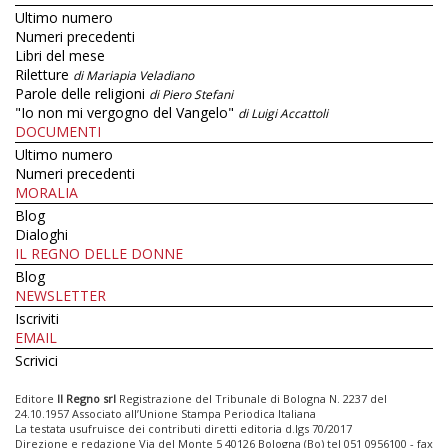
Ultimo numero
Numeri precedenti
Libri del mese
Riletture
di Mariapia Veladiano
Parole delle religioni
di Piero Stefani
"Io non mi vergogno del Vangelo"
di Luigi Accattoli
DOCUMENTI
Ultimo numero
Numeri precedenti
MORALIA
Blog
Dialoghi
IL REGNO DELLE DONNE
Blog
NEWSLETTER
Iscriviti
EMAIL
Scrivici
Editore
Il Regno srl
Registrazione del Tribunale di Bologna N. 2237 del
24.10.1957 Associato all’Unione Stampa Periodica Italiana
La testata usufruisce dei contributi diretti editoria d.lgs 70/2017
Direzione e redazione Via del Monte 5 40126 Bologna (Bo) tel 051 0956100 - fax