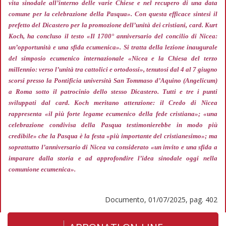
vita sinodale all’interno delle varie Chiese e nel recupero di una data
comune per la celebrazione della Pasqua»
. Con questa efficace sintesi il
prefetto del Dicastero per la promozione dell’unità dei cristiani, card. Kurt
Koch, ha concluso il testo «Il 1700° anniversario del concilio di Nicea:
un’opportunità e una sfida ecumenica». Si tratta della lezione inaugurale
del simposio ecumenico internazionale «Nicea e la Chiesa del terzo
millennio: verso l’unità tra cattolici e ortodossi», tenutosi dal 4 al 7 giugno
scorsi presso la Pontificia università San Tommaso d’Aquino (Angelicum)
a Roma sotto il patrocinio dello stesso Dicastero. Tutti e tre i punti
sviluppati dal card. Koch meritano attenzione: il Credo di Nicea
rappresenta
«il più forte legame ecumenico della fede cristiana»; «una
celebrazione condivisa della Pasqua testimonierebbe in modo più
credibile»
che la Pasqua è la festa
«più importante del cristianesimo»;
ma
soprattutto l’anniversario di Nicea va considerato
«un invito e una sfida a
imparare dalla storia e ad approfondire l’idea sinodale oggi nella
comunione ecumenica».
Documento, 01/07/2025, pag. 402