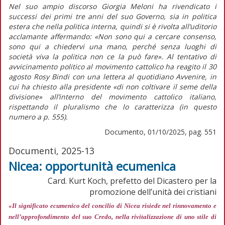
Nel suo ampio discorso Giorgia Meloni ha rivendicato i
successi dei primi tre anni del suo Governo, sia in politica
estera che nella politica interna, quindi si è rivolta all’uditorio
acclamante affermando:
«Non sono qui a cercare consenso,
sono qui a chiedervi una mano, perché senza luoghi di
società viva la politica non ce la può fare».
Al tentativo di
avvicinamento politico al movimento cattolico ha reagito il 30
agosto Rosy Bindi con una lettera al quotidiano
Avvenire,
in
cui ha chiesto alla presidente
«di non coltivare il seme della
divisione»
all’interno del movimento cattolico italiano,
rispettando il pluralismo che lo caratterizza (in
questo
numero
a p. 555).
Documento, 01/10/2025, pag. 551
Documenti, 2025-13
Nicea: opportunità ecumenica
Card. Kurt Koch, prefetto del Dicastero per la
promozione dell’unità dei cristiani
«Il significato ecumenico del concilio di Nicea risiede nel rinnovamento e
nell’approfondimento del suo Credo, nella rivitalizzazione di uno stile di