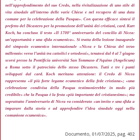
nell’approfondimento del suo Credo, nella rivitalizzazione di uno stile di
vita sinodale all’interno delle varie Chiese e nel recupero di una data
comune per la celebrazione della Pasqua»
. Con questa efficace sintesi il
prefetto del Dicastero per la promozione dell’unità dei cristiani, card. Kurt
Koch, ha concluso il testo «Il 1700° anniversario del concilio di Nicea:
un’opportunità e una sfida ecumenica». Si tratta della lezione inaugurale
del simposio ecumenico internazionale «Nicea e la Chiesa del terzo
millennio: verso l’unità tra cattolici e ortodossi», tenutosi dal 4 al 7 giugno
scorsi presso la Pontificia università San Tommaso d’Aquino (Angelicum)
a Roma sotto il patrocinio dello stesso Dicastero. Tutti e tre i punti
sviluppati dal card. Koch meritano attenzione: il Credo di Nicea
rappresenta
«il più forte legame ecumenico della fede cristiana»; «una
celebrazione condivisa della Pasqua testimonierebbe in modo più
credibile»
che la Pasqua è la festa
«più importante del cristianesimo»;
ma
soprattutto l’anniversario di Nicea va considerato
«un invito e una sfida a
imparare dalla storia e ad approfondire l’idea sinodale oggi nella
comunione ecumenica».
Documento, 01/07/2025, pag. 402