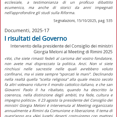
ecclesiale, a testimonianza di un proficuo dibattito
ecumenico, ma anche di storici da anni impegnati
nell’approfondire gli studi sulla Riforma.
Segnalazioni, 15/10/2025, pag. 535
Documenti, 2025-17
I risultati del Governo
Intervento della presidente del Consiglio dei ministri
Giorgia Meloni al Meeting di Rimini 2025
«Voi, che siete rimasti fedeli al carisma del vostro fondatore,
non avete mai disprezzato la politica. Anzi. Non vi siete
rinchiusi nelle sacrestie nelle quali avrebbero voluto
confinarvi, ma vi siete sempre “sporcati le mani”. Declinando
nella realtà quella “scelta religiosa” alla quale mezzo secolo
fa altri volevano ridurre il mondo cattolico italiano, e che san
Giovanni Paolo II ha ribaltato, quando ha descritto la
coerenza, nella distinzione degli ambiti, tra fede, cultura e
impegno politico».
Il 23 agosto la presidente del Consiglio dei
ministri Giorgia Meloni è intervenuta al Meeting organizzato
annualmente a Rimini da Comunione e liberazione. Il tema di
quest’anno era «Nei luoghi deserti costruiremo con mattoni