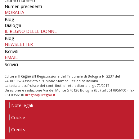
Ultimo numero
Numeri precedenti
MORALIA
Blog
Dialoghi
IL REGNO DELLE DONNE
Blog
NEWSLETTER
Iscriviti
EMAIL
Scrivici
Editore
Il Regno srl
Registrazione del Tribunale di Bologna N. 2237 del
24.10.1957 Associato all’Unione Stampa Periodica Italiana
La testata usufruisce dei contributi diretti editoria d.lgs 70/2017
Direzione e redazione Via del Monte 5 40126 Bologna (Bo) tel 051 0956100 - fax
051 0956310
ilregno@ilregno.it
Note legali
Cookie
Credits