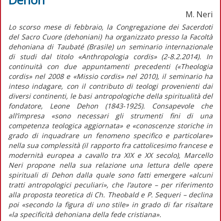
M. Neri
Lo scorso mese di febbraio, la Congregazione dei Sacerdoti
del Sacro Cuore (dehoniani) ha organizzato presso la Facoltà
dehoniana di Taubaté (Brasile) un seminario internazionale
di studi dal titolo «Anthropologia cordis» (2-8.2.2014). In
continuità con due appuntamenti precedenti («Theologia
cordis» nel 2008 e «Missio cordis» nel 2010), il seminario ha
inteso indagare, con il contributo di teologi provenienti dai
diversi continenti, le basi antropologiche della spiritualità del
fondatore, Leone Dehon (1843-1925). Consapevole che
all’impresa «sono necessari gli strumenti fini di una
competenza teologica aggiornata» e «conoscenze storiche in
grado di inquadrare un fenomeno specifico e particolare»
nella sua complessità (il rapporto fra cattolicesimo francese e
modernità europea a cavallo tra XIX e XX secolo), Marcello
Neri propone nella sua relazione una lettura delle opere
spirituali di Dehon dalla quale sono fatti emergere «alcuni
tratti antropologici peculiari», che l’autore – per riferimento
alla proposta teoretica di Ch. Theobald e P. Sequeri – declina
poi «secondo la figura di uno stile» in grado di far risaltare
«la specificità dehoniana della fede cristiana».