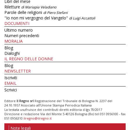
Libri del mese
Riletture
di Mariapia Veladiano
Parole delle religioni
di Piero Stefani
"Io non mi vergogno del Vangelo"
di Luigi Accattoli
DOCUMENTI
Ultimo numero
Numeri precedenti
MORALIA
Blog
Dialoghi
IL REGNO DELLE DONNE
Blog
NEWSLETTER
Iscriviti
EMAIL
Scrivici
Editore
Il Regno srl
Registrazione del Tribunale di Bologna N. 2237 del
24.10.1957 Associato all’Unione Stampa Periodica Italiana
La testata usufruisce dei contributi diretti editoria d.lgs 70/2017
Direzione e redazione Via del Monte 5 40126 Bologna (Bo) tel 051 0956100 - fax
051 0956310
ilregno@ilregno.it
Note legali