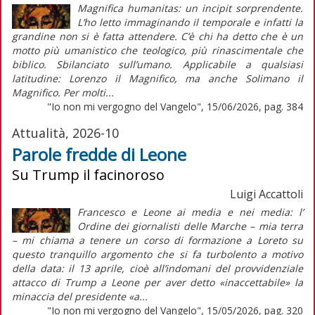
Magnifica humanitas: un incipit sorprendente.
L’ho letto immaginando il temporale e infatti la
grandine non si è fatta attendere. C’è chi ha detto che è un
motto più umanistico che teologico, più rinascimentale che
biblico. Sbilanciato sull’umano. Applicabile a qualsiasi
latitudine: Lorenzo il Magnifico, ma anche Solimano il
Magnifico. Per molti...
"Io non mi vergogno del Vangelo", 15/06/2026, pag. 384
Attualità, 2026-10
Parole fredde di Leone
Su Trump il facinoroso
Luigi Accattoli
Francesco e Leone ai media e nei media: l’
Ordine dei giornalisti delle Marche – mia terra
– mi chiama a tenere un corso di formazione a Loreto su
questo tranquillo argomento che si fa turbolento a motivo
della data: il 13 aprile, cioè all’indomani del provvidenziale
attacco di Trump a Leone per aver detto «inaccettabile» la
minaccia del presidente «a...
"Io non mi vergogno del Vangelo", 15/05/2026, pag. 320