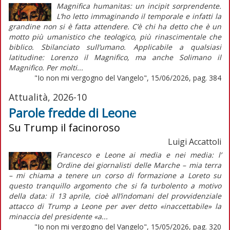
Magnifica humanitas: un incipit sorprendente.
L’ho letto immaginando il temporale e infatti la
grandine non si è fatta attendere. C’è chi ha detto che è un
motto più umanistico che teologico, più rinascimentale che
biblico. Sbilanciato sull’umano. Applicabile a qualsiasi
latitudine: Lorenzo il Magnifico, ma anche Solimano il
Magnifico. Per molti...
"Io non mi vergogno del Vangelo", 15/06/2026, pag. 384
Attualità, 2026-10
Parole fredde di Leone
Su Trump il facinoroso
Luigi Accattoli
Francesco e Leone ai media e nei media: l’
Ordine dei giornalisti delle Marche – mia terra
– mi chiama a tenere un corso di formazione a Loreto su
questo tranquillo argomento che si fa turbolento a motivo
della data: il 13 aprile, cioè all’indomani del provvidenziale
attacco di Trump a Leone per aver detto «inaccettabile» la
minaccia del presidente «a...
"Io non mi vergogno del Vangelo", 15/05/2026, pag. 320