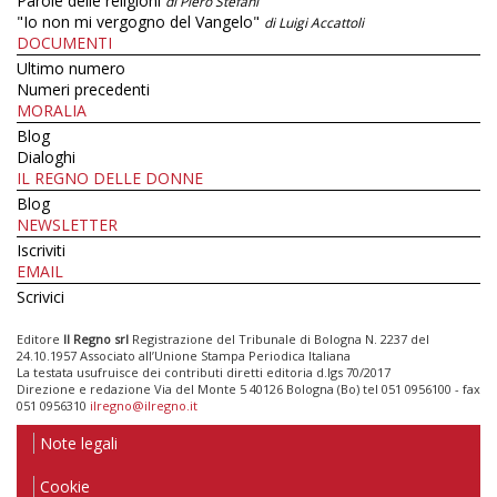
Parole delle religioni
di Piero Stefani
"Io non mi vergogno del Vangelo"
di Luigi Accattoli
DOCUMENTI
Ultimo numero
Numeri precedenti
MORALIA
Blog
Dialoghi
IL REGNO DELLE DONNE
Blog
NEWSLETTER
Iscriviti
EMAIL
Scrivici
Editore
Il Regno srl
Registrazione del Tribunale di Bologna N. 2237 del
24.10.1957 Associato all’Unione Stampa Periodica Italiana
La testata usufruisce dei contributi diretti editoria d.lgs 70/2017
Direzione e redazione Via del Monte 5 40126 Bologna (Bo) tel 051 0956100 - fax
051 0956310
ilregno@ilregno.it
Note legali
Cookie