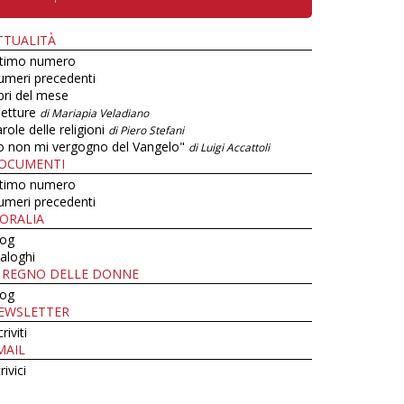
TTUALITÀ
ltimo numero
umeri precedenti
bri del mese
letture
di Mariapia Veladiano
role delle religioni
di Piero Stefani
o non mi vergogno del Vangelo"
di Luigi Accattoli
OCUMENTI
ltimo numero
umeri precedenti
ORALIA
log
aloghi
L REGNO DELLE DONNE
log
EWSLETTER
criviti
MAIL
rivici