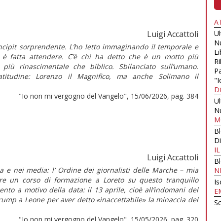
A
Luigi Accattoli
U
N
cipit sorprendente. L’ho letto immaginando il temporale e
Li
i è fatta attendere. C’è chi ha detto che è un motto più
Ri
 più rinascimentale che biblico. Sbilanciato sull’umano.
Pa
latitudine: Lorenzo il Magnifico, ma anche Solimano il
"I
D
"Io non mi vergogno del Vangelo", 15/06/2026, pag. 384
U
N
M
B
Di
I
Luigi Accattoli
B
 e nei media: l’ Ordine dei giornalisti delle Marche – mia
N
re un corso di formazione a Loreto su questo tranquillo
Is
nto a motivo della data: il 13 aprile, cioè all’indomani del
E
rump a Leone per aver detto «inaccettabile» la minaccia del
Sc
"Io non mi vergogno del Vangelo", 15/05/2026, pag. 320