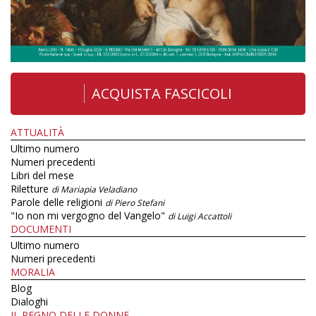
ACQUISTA FASCICOLI
ATTUALITÀ
Ultimo numero
Numeri precedenti
Libri del mese
Riletture
di Mariapia Veladiano
Parole delle religioni
di Piero Stefani
"Io non mi vergogno del Vangelo"
di Luigi Accattoli
DOCUMENTI
Ultimo numero
Numeri precedenti
MORALIA
Blog
Dialoghi
IL REGNO DELLE DONNE