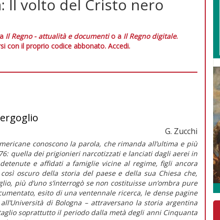
 Il volto del Cristo nero
 a
Il Regno - attualità e documenti
o a
Il Regno digitale
.
si con il proprio codice abbonato.
Accedi.
Bergoglio
G. Zucchi
mericane conoscono la parola, che rimanda all’ultima e più
6: quella dei prigionieri narcotizzati e lanciati dagli aerei in
detenute e affidati a famiglie vicine al regime, figli ancora
così oscuro della storia del paese e della sua Chiesa che,
oglio, più d’uno s’interrogò se non costituisse un’ombra pure
cumentato, esito di una ventennale ricerca, le dense pagine
all’Università di Bologna – attraversano la storia argentina
taglio soprattutto il periodo dalla metà degli anni Cinquanta