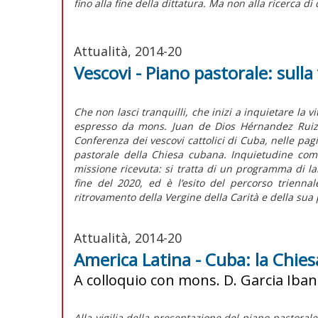
fino alla fine della dittatura. Ma non alla ricerca di 
Attualità, 2014-20
Vescovi - Piano pastorale: sull
Che non lasci tranquilli, che inizi a inquietare la v
espresso da mons. Juan de Dios Hérnandez Ruiz, 
Conferenza dei vescovi cattolici di Cuba, nelle pag
pastorale della Chiesa cubana. Inquietudine come
missione ricevuta: si tratta di un programma di lar
fine del 2020, ed è l’esito del percorso trienn
ritrovamento della Vergine della Carità e della sua
Attualità, 2014-20
America Latina - Cuba: la Chiesa
A colloquio con mons. D. Garcia Iba
Alla vigilia della presentazione del piano pastora