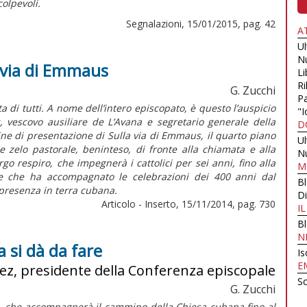
colpevoli.
Segnalazioni, 15/01/2015, pag. 42
A
U
N
a via di Emmaus
Li
Ri
G. Zucchi
Pa
ita di tutti. A nome dell’intero episcopato, è questo l’auspicio
"I
vescovo ausiliare de L’Avana e segretario generale della
D
ine di presentazione di Sulla via di Emmaus, il quarto piano
U
 zelo pastorale, beninteso, di fronte alla chiamata e alla
N
go respiro, che impegnerà i cattolici per sei anni, fino alla
M
ale che ha accompagnato le celebrazioni dei 400 anni dal
B
 presenza in terra cubana.
Di
Articolo - Inserto, 15/11/2014, pag. 730
I
B
N
 si dà da fare
Is
E
nez, presidente della Conferenza episcopale
Sc
G. Zucchi
le, che accompagnerà il cammino della Chiesa cubana fino al