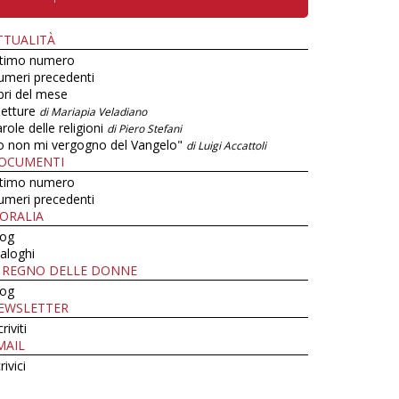
TTUALITÀ
ltimo numero
umeri precedenti
bri del mese
letture
di Mariapia Veladiano
role delle religioni
di Piero Stefani
o non mi vergogno del Vangelo"
di Luigi Accattoli
OCUMENTI
ltimo numero
umeri precedenti
ORALIA
log
aloghi
L REGNO DELLE DONNE
log
EWSLETTER
criviti
MAIL
rivici