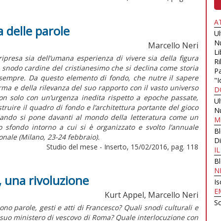
A
a delle parole
U
N
Marcello Neri
Li
ripresa sia dell’umana esperienza di vivere sia della figura
Ri
 snodo cardine del cristianesimo che si declina come storia
Pa
i sempre. Da questo elemento di fondo, che nutre il sapere
"I
orma e della rilevanza del suo rapporto con il vasto universo
D
, non solo con un’urgenza inedita rispetto a epoche passate,
U
ruire il quadro di fondo e l’architettura portante del gioco
N
 quando si pone davanti al mondo della letteratura come un
M
o sfondo intorno a cui si è organizzato e svolto l’annuale
B
ionale (Milano, 23-24 febbraio).
Di
Studio del mese - Inserto, 15/02/2016, pag. 118
I
B
N
, una rivoluzione
Is
E
Kurt Appel, Marcello Neri
Sc
ono parole, gesti e atti di Francesco? Quali snodi culturali e
l suo ministero di vescovo di Roma? Quale interlocuzione con