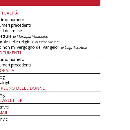
TTUALITÀ
ltimo numero
umeri precedenti
bri del mese
letture
di Mariapia Veladiano
role delle religioni
di Piero Stefani
o non mi vergogno del Vangelo"
di Luigi Accattoli
OCUMENTI
ltimo numero
umeri precedenti
ORALIA
log
aloghi
L REGNO DELLE DONNE
log
EWSLETTER
criviti
MAIL
rivici