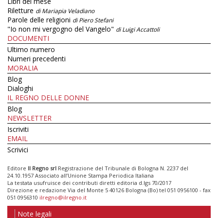
Libri del mese
Riletture
di Mariapia Veladiano
Parole delle religioni
di Piero Stefani
"Io non mi vergogno del Vangelo"
di Luigi Accattoli
DOCUMENTI
Ultimo numero
Numeri precedenti
MORALIA
Blog
Dialoghi
IL REGNO DELLE DONNE
Blog
NEWSLETTER
Iscriviti
EMAIL
Scrivici
Editore
Il Regno srl
Registrazione del Tribunale di Bologna N. 2237 del
24.10.1957 Associato all’Unione Stampa Periodica Italiana
La testata usufruisce dei contributi diretti editoria d.lgs 70/2017
Direzione e redazione Via del Monte 5 40126 Bologna (Bo) tel 051 0956100 - fax
051 0956310
ilregno@ilregno.it
Note legali