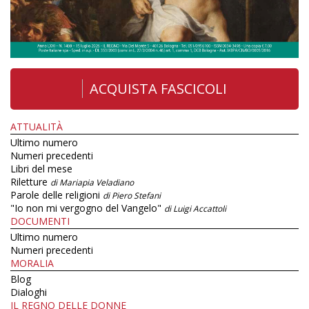
ACQUISTA FASCICOLI
ATTUALITÀ
Ultimo numero
Numeri precedenti
Libri del mese
Riletture
di Mariapia Veladiano
Parole delle religioni
di Piero Stefani
"Io non mi vergogno del Vangelo"
di Luigi Accattoli
DOCUMENTI
Ultimo numero
Numeri precedenti
MORALIA
Blog
Dialoghi
IL REGNO DELLE DONNE