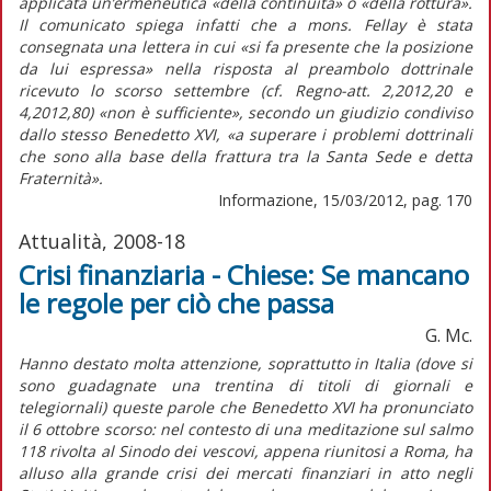
applicata un’ermeneutica «della continuità» o «della rottura».
Il comunicato spiega infatti che a mons. Fellay è stata
consegnata una lettera in cui «si fa presente che la posizione
da lui espressa» nella risposta al preambolo dottrinale
ricevuto lo scorso settembre (cf. Regno-att. 2,2012,20 e
4,2012,80) «non è sufficiente», secondo un giudizio condiviso
dallo stesso Benedetto XVI, «a superare i problemi dottrinali
che sono alla base della frattura tra la Santa Sede e detta
Fraternità».
Informazione, 15/03/2012, pag. 170
Attualità, 2008-18
Crisi finanziaria - Chiese: Se mancano
le regole per ciò che passa
G. Mc.
Hanno destato molta attenzione, soprattutto in Italia (dove si
sono guadagnate una trentina di titoli di giornali e
telegiornali) queste parole che Benedetto XVI ha pronunciato
il 6 ottobre scorso: nel contesto di una meditazione sul salmo
118 rivolta al Sinodo dei vescovi, appena riunitosi a Roma, ha
alluso alla grande crisi dei mercati finanziari in atto negli