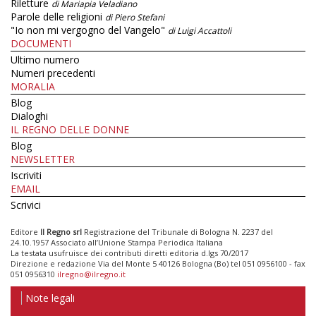
Riletture
di Mariapia Veladiano
Parole delle religioni
di Piero Stefani
"Io non mi vergogno del Vangelo"
di Luigi Accattoli
DOCUMENTI
Ultimo numero
Numeri precedenti
MORALIA
Blog
Dialoghi
IL REGNO DELLE DONNE
Blog
NEWSLETTER
Iscriviti
EMAIL
Scrivici
Editore
Il Regno srl
Registrazione del Tribunale di Bologna N. 2237 del
24.10.1957 Associato all’Unione Stampa Periodica Italiana
La testata usufruisce dei contributi diretti editoria d.lgs 70/2017
Direzione e redazione Via del Monte 5 40126 Bologna (Bo) tel 051 0956100 - fax
051 0956310
ilregno@ilregno.it
Note legali