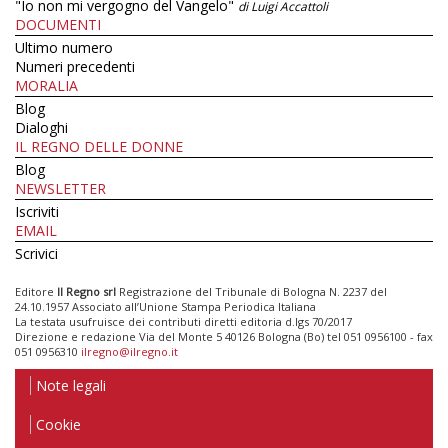
"Io non mi vergogno del Vangelo"
di Luigi Accattoli
DOCUMENTI
Ultimo numero
Numeri precedenti
MORALIA
Blog
Dialoghi
IL REGNO DELLE DONNE
Blog
NEWSLETTER
Iscriviti
EMAIL
Scrivici
Editore
Il Regno srl
Registrazione del Tribunale di Bologna N. 2237 del
24.10.1957 Associato all’Unione Stampa Periodica Italiana
La testata usufruisce dei contributi diretti editoria d.lgs 70/2017
Direzione e redazione Via del Monte 5 40126 Bologna (Bo) tel 051 0956100 - fax
051 0956310
ilregno@ilregno.it
Note legali
Cookie