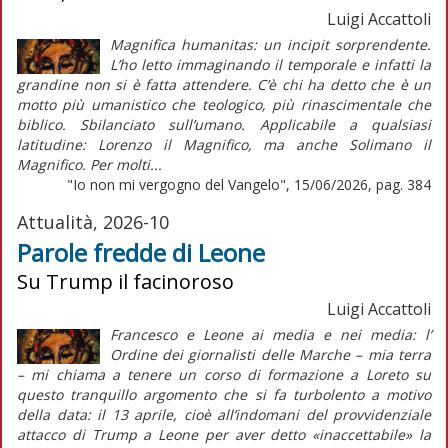
Luigi Accattoli
Magnifica humanitas: un incipit sorprendente.
L’ho letto immaginando il temporale e infatti la
grandine non si è fatta attendere. C’è chi ha detto che è un
motto più umanistico che teologico, più rinascimentale che
biblico. Sbilanciato sull’umano. Applicabile a qualsiasi
latitudine: Lorenzo il Magnifico, ma anche Solimano il
Magnifico. Per molti...
"Io non mi vergogno del Vangelo", 15/06/2026, pag. 384
Attualità, 2026-10
Parole fredde di Leone
Su Trump il facinoroso
Luigi Accattoli
Francesco e Leone ai media e nei media: l’
Ordine dei giornalisti delle Marche – mia terra
– mi chiama a tenere un corso di formazione a Loreto su
questo tranquillo argomento che si fa turbolento a motivo
della data: il 13 aprile, cioè all’indomani del provvidenziale
attacco di Trump a Leone per aver detto «inaccettabile» la