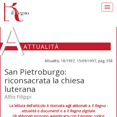
Toggl
navig
A
ATTUALITÀ
Attualità, 18/1997, 15/09/1997, pag. 558
San Pietroburgo:
riconsacrata la chiesa
luterana
Alfio Filippi
La lettura dell'articolo è riservata agli abbonati a
Il Regno -
attualità e documenti
o a
Il Regno digitale
.
Gli abbonati possono autenticarsi con il proprio codice