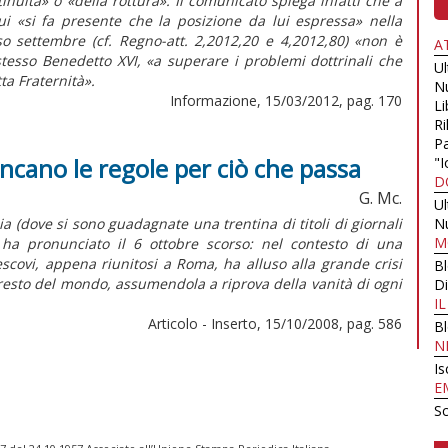
nuità» o «della rottura». Il comunicato spiega infatti che a
ui «si fa presente che la posizione da lui espressa» nella
so settembre (cf. Regno-att. 2,2012,20 e 4,2012,80) «non è
A
stesso Benedetto XVI, «a superare i problemi dottrinali che
U
ta Fraternità».
N
Informazione, 15/03/2012, pag. 170
Li
Ri
Pa
ancano le regole per ciò che passa
"I
D
G. Mc.
U
a (dove si sono guadagnate una trentina di titoli di giornali
N
M
 ha pronunciato il 6 ottobre scorso: nel contesto di una
scovi, appena riunitosi a Roma, ha alluso alla grande crisi
B
el resto del mondo, assumendola a riprova della vanità di ogni
Di
I
Articolo - Inserto, 15/10/2008, pag. 586
B
N
Is
E
Sc