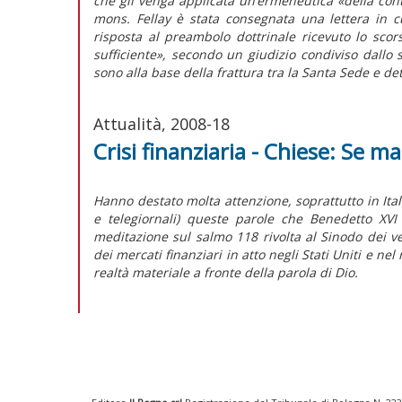
che gli venga applicata un’ermeneutica «della conti
mons. Fellay è stata consegnata una lettera in c
risposta al preambolo dottrinale ricevuto lo scor
sufficiente», secondo un giudizio condiviso dallo 
sono alla base della frattura tra la Santa Sede e det
Attualità, 2008-18
Crisi finanziaria - Chiese: Se m
Hanno destato molta attenzione, soprattutto in Itali
e telegiornali) queste parole che Benedetto XVI
meditazione sul salmo 118 rivolta al Sinodo dei ve
dei mercati finanziari in atto negli Stati Uniti e n
realtà materiale a fronte della parola di Dio.