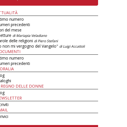
TTUALITÀ
ltimo numero
umeri precedenti
bri del mese
letture
di Mariapia Veladiano
role delle religioni
di Piero Stefani
o non mi vergogno del Vangelo"
di Luigi Accattoli
OCUMENTI
ltimo numero
umeri precedenti
ORALIA
log
aloghi
L REGNO DELLE DONNE
log
EWSLETTER
criviti
MAIL
rivici