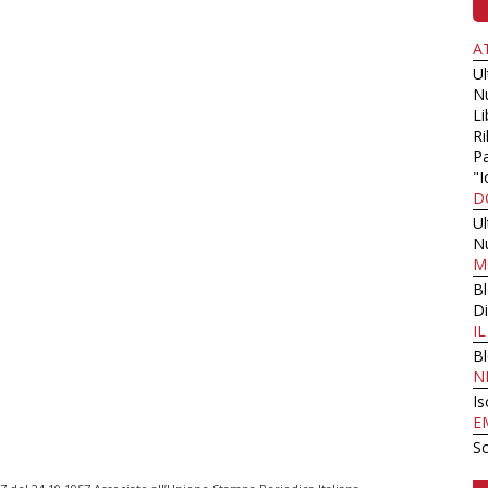
A
U
N
Li
Ri
Pa
"I
D
U
N
M
B
Di
I
B
N
Is
E
Sc