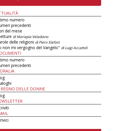
TTUALITÀ
ltimo numero
umeri precedenti
bri del mese
letture
di Mariapia Veladiano
role delle religioni
di Piero Stefani
o non mi vergogno del Vangelo"
di Luigi Accattoli
OCUMENTI
ltimo numero
umeri precedenti
ORALIA
log
aloghi
L REGNO DELLE DONNE
log
EWSLETTER
criviti
MAIL
rivici