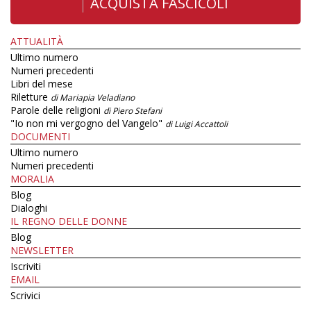
ACQUISTA FASCICOLI
ATTUALITÀ
Ultimo numero
Numeri precedenti
Libri del mese
Riletture
di Mariapia Veladiano
Parole delle religioni
di Piero Stefani
"Io non mi vergogno del Vangelo"
di Luigi Accattoli
DOCUMENTI
Ultimo numero
Numeri precedenti
MORALIA
Blog
Dialoghi
IL REGNO DELLE DONNE
Blog
NEWSLETTER
Iscriviti
EMAIL
Scrivici