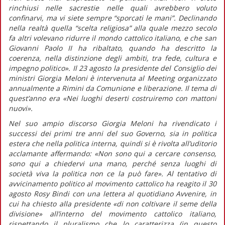
rinchiusi nelle sacrestie nelle quali avrebbero voluto
confinarvi, ma vi siete sempre “sporcati le mani”. Declinando
nella realtà quella “scelta religiosa” alla quale mezzo secolo
fa altri volevano ridurre il mondo cattolico italiano, e che san
Giovanni Paolo II ha ribaltato, quando ha descritto la
coerenza, nella distinzione degli ambiti, tra fede, cultura e
impegno politico».
Il 23 agosto la presidente del Consiglio dei
ministri Giorgia Meloni è intervenuta al Meeting organizzato
annualmente a Rimini da Comunione e liberazione. Il tema di
quest’anno era «Nei luoghi deserti costruiremo con mattoni
nuovi».
Nel suo ampio discorso Giorgia Meloni ha rivendicato i
successi dei primi tre anni del suo Governo, sia in politica
estera che nella politica interna, quindi si è rivolta all’uditorio
acclamante affermando:
«Non sono qui a cercare consenso,
sono qui a chiedervi una mano, perché senza luoghi di
società viva la politica non ce la può fare».
Al tentativo di
avvicinamento politico al movimento cattolico ha reagito il 30
agosto Rosy Bindi con una lettera al quotidiano
Avvenire,
in
cui ha chiesto alla presidente
«di non coltivare il seme della
divisione»
all’interno del movimento cattolico italiano,
rispettando il pluralismo che lo caratterizza (in
questo