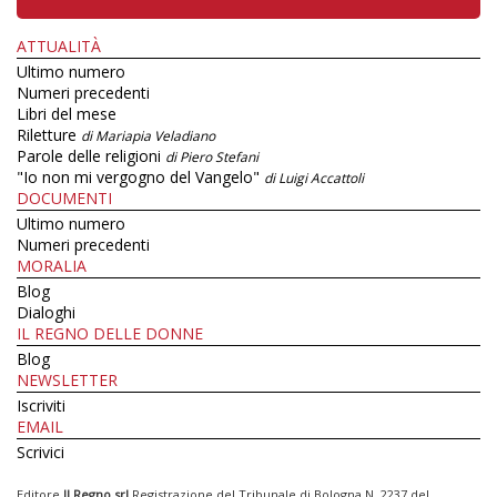
ATTUALITÀ
Ultimo numero
Numeri precedenti
Libri del mese
Riletture
di Mariapia Veladiano
Parole delle religioni
di Piero Stefani
"Io non mi vergogno del Vangelo"
di Luigi Accattoli
DOCUMENTI
Ultimo numero
Numeri precedenti
MORALIA
Blog
Dialoghi
IL REGNO DELLE DONNE
Blog
NEWSLETTER
Iscriviti
EMAIL
Scrivici
Editore
Il Regno srl
Registrazione del Tribunale di Bologna N. 2237 del