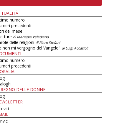
TTUALITÀ
ltimo numero
umeri precedenti
bri del mese
letture
di Mariapia Veladiano
role delle religioni
di Piero Stefani
o non mi vergogno del Vangelo"
di Luigi Accattoli
OCUMENTI
ltimo numero
umeri precedenti
ORALIA
log
aloghi
L REGNO DELLE DONNE
log
EWSLETTER
criviti
MAIL
rivici