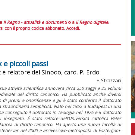
 a
Il Regno - attualità e documenti
o a
Il Regno digitale
.
si con il proprio codice abbonato.
Accedi.
e piccoli passi
 e relatore del Sinodo, card. P. Erdo
F. Strazzari
sua attività scientifica annovera circa 250 saggi e 25 volumi
edievale del diritto canonico. Ha pubblicato anche diversi
o di premi e onorificenze e gli è stato conferito il dottorato
a straordinaria semplicità. Nato nel 1952 a Budapest in una
; ha conseguito il dottorato in Teologia nel 1976 e il dottorato
insegnato. È stato rettore dell’Università cattolica Péter
laurea di diritto canonico. Ha aperto una nuova facoltà di
esfehérvar nel 2000 e arcivescovo-metropolita di Esztergom-