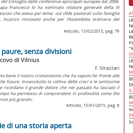
del Consiglio delle conferenze episcopali europee dal 2006.
papa Francesco lo ha nominato relatore generale della III
scovi che aveva per tema: «Le sfide pastorali sulla famiglia
A
4). Incarico rinnovato anche per l’Assemblea ordinaria del
U
N
Articolo, 15/02/2015, pag. 79
Li
Ri
Pa
"I
a paure, senza divisioni
D
covo di Vilnius
U
N
F. Strazzari
M
ono bene il nostro cristianesimo che ha saputo far fronte alle
B
le future. Innanzitutto la collina delle croci e le tantissime
Di
de ricordano il grande dolore che nel passato ha lasciato il
I
 tempo ha permesso di comprendere in profondità come Dio
B
nze più grandi».
N
Articolo, 15/01/2015, pag. 8
Is
E
Sc
ie di una storia aperta