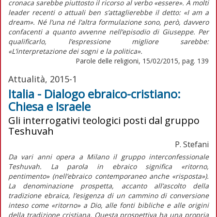
cronaca sarebbe piuttosto il ricorso al verbo «essere». A molti
leader recenti o attuali ben s’attaglierebbe il detto: «I am a
dream». Né l’una né l’altra formulazione sono, però, davvero
confacenti a quanto avvenne nell’episodio di Giuseppe. Per
qualificarlo, l’espressione migliore sarebbe:
«L’interpretazione dei sogni e la politica».
Parole delle religioni, 15/02/2015, pag. 139
Attualità, 2015-1
Italia - Dialogo ebraico-cristiano:
Chiesa e Israele
Gli interrogativi teologici posti dal gruppo
Teshuvah
P. Stefani
Da vari anni opera a Milano il gruppo interconfessionale
Teshuvah. La parola in ebraico significa «ritorno,
pentimento» (nell’ebraico contemporaneo anche «risposta»).
La denominazione prospetta, accanto all’ascolto della
tradizione ebraica, l’esigenza di un cammino di conversione
inteso come «ritorno» a Dio, alle fonti bibliche e alle origini
della tradizione cristiana. Questa prospettiva ha una propria