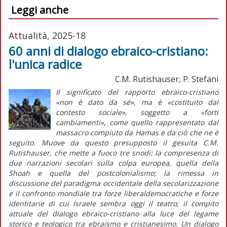
Leggi anche
Attualità, 2025-18
60 anni di dialogo ebraico-cristiano:
l'unica radice
C.M. Rutishauser, P. Stefani
Il significato del rapporto ebraico-cristiano
«non è dato da sé», ma è «costituito dal
contesto sociale», soggetto a «forti
cambiamenti», come quello rappresentato dal
massacro compiuto da Hamas e da ciò che ne è
seguito. Muove da questo presupposto il gesuita C.M.
Rutishauser, che mette a fuoco tre snodi: la compresenza di
due narrazioni secolari sulla colpa europea, quella della
Shoah
e quella del postcolonialismo; la rimessa in
discussione del paradigma occidentale della secolarizzazione
e il confronto mondiale tra forze liberaldemocratiche e forze
identitarie di cui Israele sembra oggi il teatro; il compito
attuale del dialogo ebraico-cristiano alla luce del legame
storico e teologico tra ebraismo e cristianesimo. Un dialogo