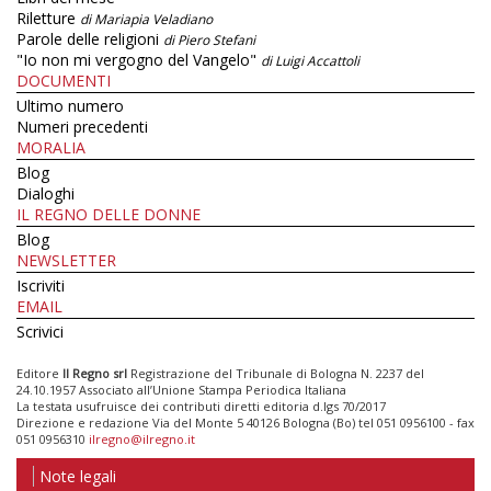
Riletture
di Mariapia Veladiano
Parole delle religioni
di Piero Stefani
"Io non mi vergogno del Vangelo"
di Luigi Accattoli
DOCUMENTI
Ultimo numero
Numeri precedenti
MORALIA
Blog
Dialoghi
IL REGNO DELLE DONNE
Blog
NEWSLETTER
Iscriviti
EMAIL
Scrivici
Editore
Il Regno srl
Registrazione del Tribunale di Bologna N. 2237 del
24.10.1957 Associato all’Unione Stampa Periodica Italiana
La testata usufruisce dei contributi diretti editoria d.lgs 70/2017
Direzione e redazione Via del Monte 5 40126 Bologna (Bo) tel 051 0956100 - fax
051 0956310
ilregno@ilregno.it
Note legali