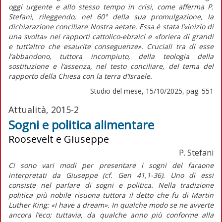
oggi urgente e allo stesso tempo in crisi, come afferma P.
Stefani, rileggendo, nel 60° della sua promulgazione, la
dichiarazione conciliare
Nostra aetate
. Essa è stata l’«inizio di
una svolta» nei rapporti cattolico-ebraici e «foriera di grandi
e tutt’altro che esaurite conseguenze». Cruciali tra di esse
l’abbandono, tuttora incompiuto, della teologia della
sostituzione e l’assenza, nel testo conciliare, del tema del
rapporto della Chiesa con la terra d’Israele.
Studio del mese, 15/10/2025, pag. 551
Attualità, 2015-2
Sogni e politica alimentare
Roosevelt e Giuseppe
P. Stefani
Ci sono vari modi per presentare i sogni del faraone
interpretati da Giuseppe (cf. Gen 41,1-36). Uno di essi
consiste nel parlare di sogni e politica. Nella tradizione
politica più nobile risuona tuttora il detto che fu di Martin
Luther King: «I have a dream». In qualche modo se ne avverte
ancora l’eco; tuttavia, da qualche anno più conforme alla