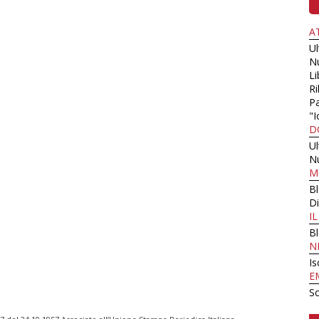
A
U
N
Li
Ri
Pa
"I
D
U
N
M
B
Di
I
B
N
Is
E
Sc