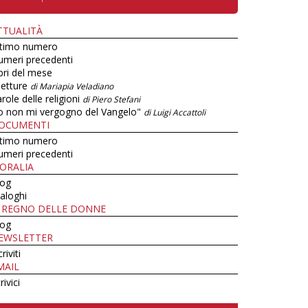
TTUALITÀ
ltimo numero
umeri precedenti
bri del mese
letture
di Mariapia Veladiano
role delle religioni
di Piero Stefani
o non mi vergogno del Vangelo"
di Luigi Accattoli
OCUMENTI
ltimo numero
umeri precedenti
ORALIA
log
aloghi
L REGNO DELLE DONNE
log
EWSLETTER
criviti
MAIL
rivici