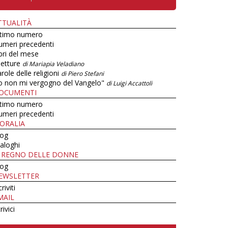
TTUALITÀ
ltimo numero
umeri precedenti
bri del mese
letture
di Mariapia Veladiano
role delle religioni
di Piero Stefani
o non mi vergogno del Vangelo"
di Luigi Accattoli
OCUMENTI
ltimo numero
umeri precedenti
ORALIA
log
aloghi
L REGNO DELLE DONNE
log
EWSLETTER
criviti
MAIL
rivici