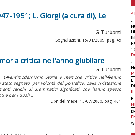
47-1951; L. Giorgi (a cura di), Le
A
U
N
G. Turbanti
Li
Ri
Segnalazioni, 15/01/2009, pag. 45
Pa
"I
D
oria critica nell'anno giubilare
U
N
G. Turbanti
M
ntimodernismo Storia e memoria critica nell�anno
B
tato segnato, per volontà del pontefice, dalla rivistazione
Di
enti carichi di drammatici significati, che hanno spesso
I
 e per i quali...
B
Libri del mese, 15/07/2000, pag. 461
N
Is
E
Sc