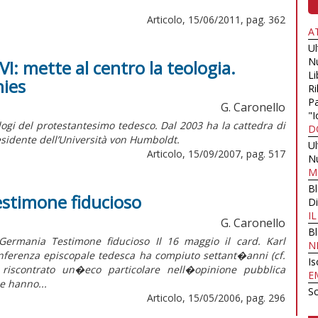
Articolo, 15/06/2011, pag. 362
A
U
N
: mette al centro la teologia.
Li
hies
Ri
Pa
G. Caronello
"I
logi del protestantesimo tedesco. Dal 2003 ha la cattedra di
D
residente dell’Università von Humboldt.
U
Articolo, 15/09/2007, pag. 517
N
M
B
stimone fiducioso
Di
I
G. Caronello
B
mania Testimone fiducioso Il 16 maggio il card. Karl
N
nferenza episcopale tedesca ha compiuto settant�anni (cf.
Is
 riscontrato un�eco particolare nell�opinione pubblica
E
le hanno...
Sc
Articolo, 15/05/2006, pag. 296