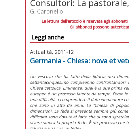
Consultori: La pastorale
G. Caronello
La lettura dell'articolo è riservata agli abbonati
Gli abbonati possono autenticar
Leggi anche
Attualità, 2011-12
Germania - Chiesa: nova et vete
Un vescovo che ha fatto della fiducia una dimens
settantacinquesimo compleanno confrontandosi co
Chiesa cattolica. Eminenza, qual è la sua prima rea
europeo è un processo latente da tempo. Forse le a
una difficoltà a comprendere il dato elementare che
che sono in atto da anni. La “Chiesa di popolo
dimensioni. La fede si presenta sempre più come u
difficoltà sono dovute al fatto che si sono sgretolat
vivere sinora la propria fede. È un processo che tocc
fiducia è una crisi di fede».