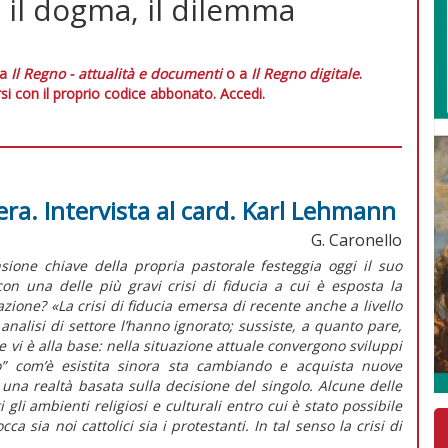
, il dogma, il dilemma
 a
Il Regno - attualità e documenti
o a
Il Regno digitale
.
si con il proprio codice abbonato.
Accedi.
ra. Intervista al card. Karl Lehmann
G. Caronello
ione chiave della propria pastorale festeggia oggi il suo
n una delle più gravi crisi di fiducia a cui è esposta la
zione? «La crisi di fiducia emersa di recente anche a livello
nalisi di settore l’hanno ignorato; sussiste, a quanto pare,
 vi è alla base: nella situazione attuale convergono sviluppi
” com’è esistita sinora sta cambiando e acquista nuove
na realtà basata sulla decisione del singolo. Alcune delle
i gli ambienti religiosi e culturali entro cui è stato possibile
a sia noi cattolici sia i protestanti. In tal senso la crisi di