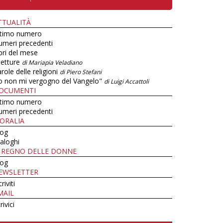
TTUALITÀ
ltimo numero
umeri precedenti
bri del mese
letture
di Mariapia Veladiano
role delle religioni
di Piero Stefani
o non mi vergogno del Vangelo"
di Luigi Accattoli
OCUMENTI
ltimo numero
umeri precedenti
ORALIA
log
aloghi
L REGNO DELLE DONNE
log
EWSLETTER
criviti
MAIL
rivici