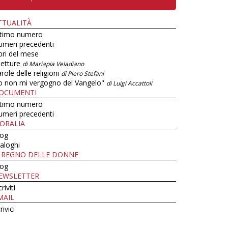
TTUALITÀ
ltimo numero
umeri precedenti
bri del mese
letture
di Mariapia Veladiano
role delle religioni
di Piero Stefani
o non mi vergogno del Vangelo"
di Luigi Accattoli
OCUMENTI
ltimo numero
umeri precedenti
ORALIA
log
aloghi
L REGNO DELLE DONNE
log
EWSLETTER
criviti
MAIL
rivici