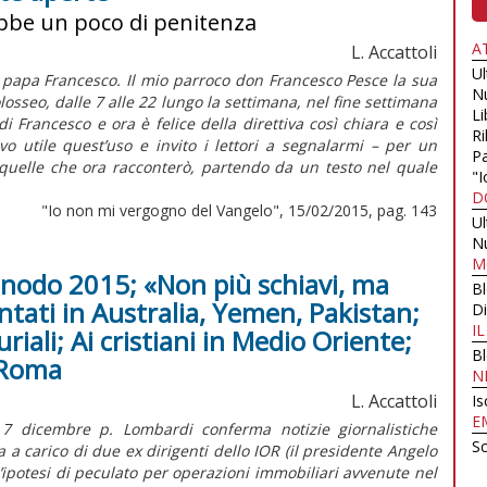
ebbe un poco di penitenza
A
L. Accattoli
U
papa Francesco. Il mio parroco don Francesco Pesce la sua
N
losseo, dalle 7 alle 22 lungo la settimana, nel fine settimana
Li
i Francesco e ora è felice della direttiva così chiara e così
Ri
o utile quest’uso e invito i lettori a segnalarmi – per un
Pa
quelle che ora racconterò, partendo da un testo nel quale
"I
D
"Io non mi vergogno del Vangelo", 15/02/2015, pag. 143
U
N
M
Sinodo 2015; «Non più schiavi, ma
B
ntati in Australia, Yemen, Pakistan;
Di
I
iali; Ai cristiani in Medio Oriente;
B
 Roma
N
L. Accattoli
Is
E
 7 dicembre p. Lombardi conferma notizie giornalistiche
Sc
 a carico di due ex dirigenti dello IOR (il presidente Angelo
un’ipotesi di peculato per operazioni immobiliari avvenute nel