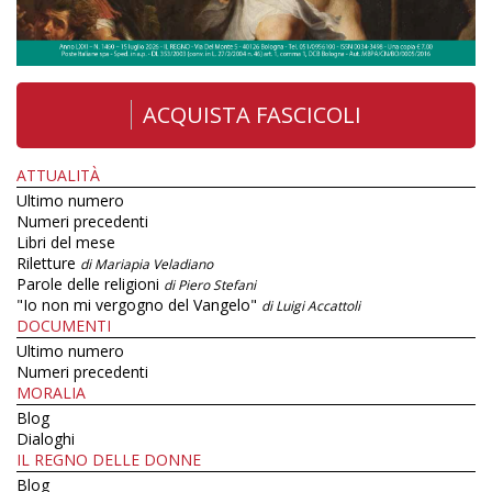
ACQUISTA FASCICOLI
ATTUALITÀ
Ultimo numero
Numeri precedenti
Libri del mese
Riletture
di Mariapia Veladiano
Parole delle religioni
di Piero Stefani
"Io non mi vergogno del Vangelo"
di Luigi Accattoli
DOCUMENTI
Ultimo numero
Numeri precedenti
MORALIA
Blog
Dialoghi
IL REGNO DELLE DONNE
Blog