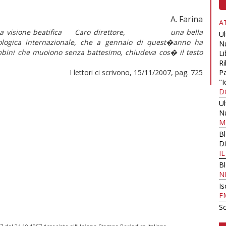
A. Farina
A
ini e la visione beatifica Caro direttore, una bella
U
eologica internazionale, che a gennaio di quest�anno ha
N
mbini che muoiono senza battesimo, chiudeva cos� il testo
Li
Ri
I lettori ci scrivono, 15/11/2007, pag. 725
Pa
"I
D
U
N
M
B
Di
I
B
N
Is
E
Sc