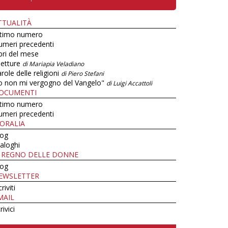
TTUALITÀ
ltimo numero
umeri precedenti
bri del mese
letture
di Mariapia Veladiano
role delle religioni
di Piero Stefani
o non mi vergogno del Vangelo"
di Luigi Accattoli
OCUMENTI
ltimo numero
umeri precedenti
ORALIA
log
aloghi
L REGNO DELLE DONNE
log
EWSLETTER
criviti
MAIL
rivici