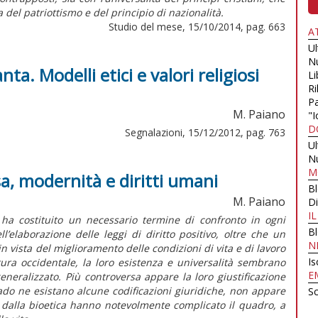
del patriottismo e del principio di nazionalità.
Studio del mese, 15/10/2014, pag. 663
A
U
N
nta. Modelli etici e valori religiosi
Li
Ri
Pa
M. Paiano
"I
D
Segnalazioni, 15/12/2012, pag. 763
U
N
M
, modernità e diritti umani
B
M. Paiano
Di
I
i ha costituito un necessario termine di confronto in ogni
B
l’elaborazione delle leggi di diritto positivo, oltre che un
N
n vista del miglioramento delle condizioni di vita e di lavoro
Is
tura occidentale, la loro esistenza e universalità sembrano
E
eneralizzato. Più controversa appare la loro giustificazione
ado ne esistano alcune codificazioni giuridiche, non appare
Sc
ti dalla bioetica hanno notevolmente complicato il quadro, a