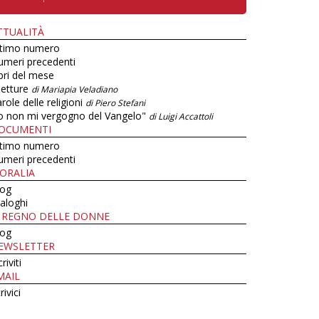
TTUALITÀ
ltimo numero
umeri precedenti
bri del mese
letture
di Mariapia Veladiano
role delle religioni
di Piero Stefani
o non mi vergogno del Vangelo"
di Luigi Accattoli
OCUMENTI
ltimo numero
umeri precedenti
ORALIA
log
aloghi
L REGNO DELLE DONNE
log
EWSLETTER
criviti
MAIL
rivici