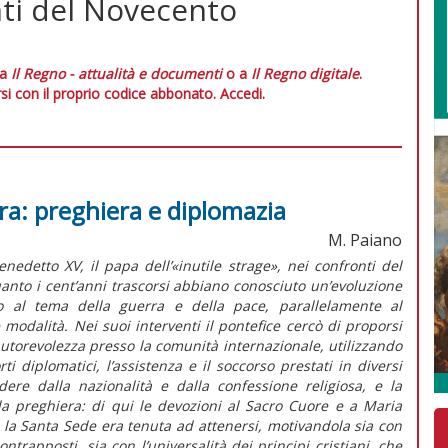
nti del Novecento
 a
Il Regno - attualità e documenti
o a
Il Regno digitale
.
si con il proprio codice abbonato.
Accedi.
a: preghiera e diplomazia
M. Paiano
nedetto XV, il papa dell’«inutile strage», nei confronti del
quanto i cent’anni trascorsi abbiano conosciuto un’evoluzione
tto al tema della guerra e della pace, parallelamente al
modalità. Nei suoi interventi il pontefice cercò di proporsi
utorevolezza presso la comunità internazionale, utilizzando
ti diplomatici, l’assistenza e il soccorso prestati in diversi
dere dalla nazionalità e dalla confessione religiosa, e la
o la preghiera: di qui le devozioni al Sacro Cuore e a Maria
ui la Santa Sede era tenuta ad attenersi, motivandola sia con
ntrapposti, sia con l’universalità dei principi cristiani, che