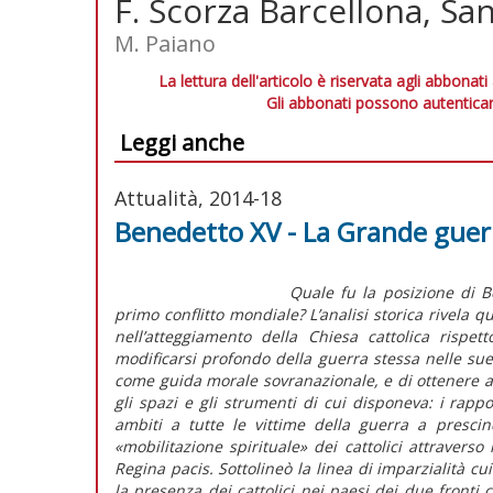
F. Scorza Barcellona, Sa
M. Paiano
La lettura dell'articolo è riservata agli abbonati
Gli abbonati possono autenticar
Leggi anche
Attualità, 2014-18
Benedetto XV - La Grande guerr
Quale fu la posizione di Be
primo conflitto mondiale? L’analisi storica rivela 
nell’atteggiamento della Chiesa cattolica rispe
modificarsi profondo della guerra stessa nelle sue 
come guida morale sovranazionale, e di ottenere a
gli spazi e gli strumenti di cui disponeva: i rappor
ambiti a tutte le vittime della guerra a prescin
«mobilitazione spirituale» dei cattolici attravers
Regina pacis. Sottolineò la linea di imparzialità c
la presenza dei cattolici nei paesi dei due fronti co