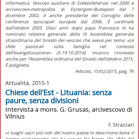
informatica. Vescovo ausiliare di Székesfehérvar nel 2000 e
arcivescovo-metropolita di Esztergom-Budapest dal 7
dicembre 2002, è anche presidente del Consiglio delle
conferenze episcopali europee dal 2006. È cardinale
dall’ottobre 2003. Dieci anni dopo papa Francesco lo ha
nominato relatore generale della III Assemblea generale
straordinaria del Sinodo dei vescovi che aveva per tema: «Le
sfide pastorali sulla famiglia nel contesto
dell’evangelizzazione» (5-19.10.2014). Incarico rinnovato
anche per l’Assemblea ordinaria del Sinodo dell’ottobre 2015.
È poliglotta.
Articolo, 15/02/2015, pag. 79
Attualità, 2015-1
Chiese dell'Est - Lituania: senza
paure, senza divisioni
Intervista a mons. G. Grusas, arcivescovo di
Vilnius
F. Strazzari
«I luoghi sacri più noti del nostro paese lo descrivono bene il
nostro cristianesimo che ha saputo far fronte alle sfide del