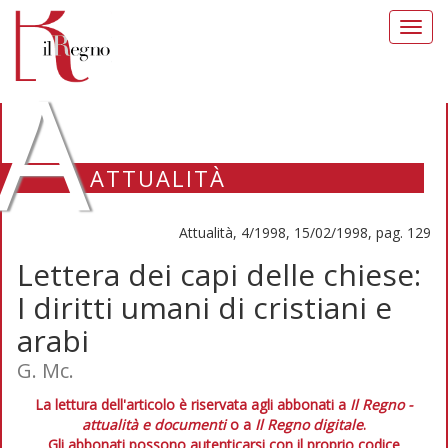
Toggl
navig
A
ATTUALITÀ
Attualità, 4/1998, 15/02/1998, pag. 129
Lettera dei capi delle chiese:
I diritti umani di cristiani e
arabi
G. Mc.
La lettura dell'articolo è riservata agli abbonati a
Il Regno -
attualità e documenti
o a
Il Regno digitale
.
Gli abbonati possono autenticarsi con il proprio codice