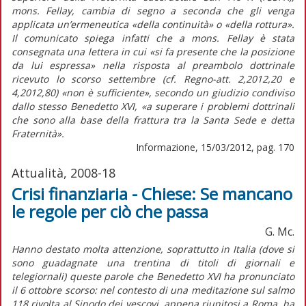
mons. Fellay, cambia di segno a seconda che gli venga
applicata un’ermeneutica «della continuità» o «della rottura».
Il comunicato spiega infatti che a mons. Fellay è stata
consegnata una lettera in cui «si fa presente che la posizione
da lui espressa» nella risposta al preambolo dottrinale
ricevuto lo scorso settembre (cf. Regno-att. 2,2012,20 e
4,2012,80) «non è sufficiente», secondo un giudizio condiviso
dallo stesso Benedetto XVI, «a superare i problemi dottrinali
che sono alla base della frattura tra la Santa Sede e detta
Fraternità».
Informazione, 15/03/2012, pag. 170
Attualità, 2008-18
Crisi finanziaria - Chiese: Se mancano
le regole per ciò che passa
G. Mc.
Hanno destato molta attenzione, soprattutto in Italia (dove si
sono guadagnate una trentina di titoli di giornali e
telegiornali) queste parole che Benedetto XVI ha pronunciato
il 6 ottobre scorso: nel contesto di una meditazione sul salmo
118 rivolta al Sinodo dei vescovi, appena riunitosi a Roma, ha