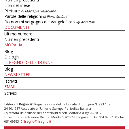
Libri del mese
Riletture
di Mariapia Veladiano
Parole delle religioni
di Piero Stefani
"Io non mi vergogno del Vangelo"
di Luigi Accattoli
DOCUMENTI
Ultimo numero
Numeri precedenti
MORALIA
Blog
Dialoghi
IL REGNO DELLE DONNE
Blog
NEWSLETTER
Iscriviti
EMAIL
Scrivici
Editore
Il Regno srl
Registrazione del Tribunale di Bologna N. 2237 del
24.10.1957 Associato all’Unione Stampa Periodica Italiana
La testata usufruisce dei contributi diretti editoria d.lgs 70/2017
Direzione e redazione Via del Monte 5 40126 Bologna (Bo) tel 051 0956100 - fax
051 0956310
ilregno@ilregno.it