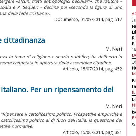
rgere «alcuni tratti antropologici peculiari», che l’autore –
eobald e P. Sequeri – declina poi «secondo la figura di uno
iana della fede cristiana».
A
Documento, 01/09/2014, pag. 517
U
N
Li
 e cittadinanza
Ri
Pa
M. Neri
"I
D
nza in tema di religione e spazio pubblico, ha deliberto in
U
lmente connotata in apertura delle assemblee cittadine.
N
Articolo, 15/07/2014, pag. 452
M
B
Di
so italiano. Per un ripensamento del
I
B
N
M. Neri
Is
"Ripensare il cattolicesimo politico. Prospettive empiriche e
E
cattolicesimo politico al di fuori dell'Italia, la questione del
Sc
pettive normative.
Articolo, 15/06/2014, pag. 381