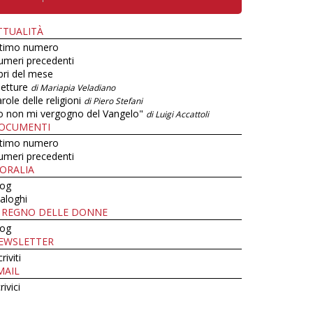
TTUALITÀ
ltimo numero
umeri precedenti
bri del mese
letture
di Mariapia Veladiano
role delle religioni
di Piero Stefani
o non mi vergogno del Vangelo"
di Luigi Accattoli
OCUMENTI
ltimo numero
umeri precedenti
ORALIA
log
aloghi
L REGNO DELLE DONNE
log
EWSLETTER
criviti
MAIL
rivici