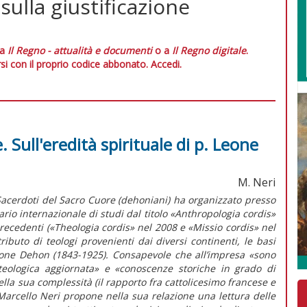
sulla giustificazione
 a
Il Regno - attualità e documenti
o a
Il Regno digitale
.
si con il proprio codice abbonato.
Accedi.
 Sull'eredità spirituale di p. Leone
M. Neri
Sacerdoti del Sacro Cuore (dehoniani) ha organizzato presso
rio internazionale di studi dal titolo «Anthropologia cordis»
recedenti («Theologia cordis» nel 2008 e «Missio cordis» nel
ributo di teologi provenienti dai diversi continenti, le basi
Leone Dehon (1843-1925). Consapevole che all’impresa «sono
teologica aggiornata» e «conoscenze storiche in grado di
la sua complessità (il rapporto fra cattolicesimo francese e
Marcello Neri propone nella sua relazione una lettura delle