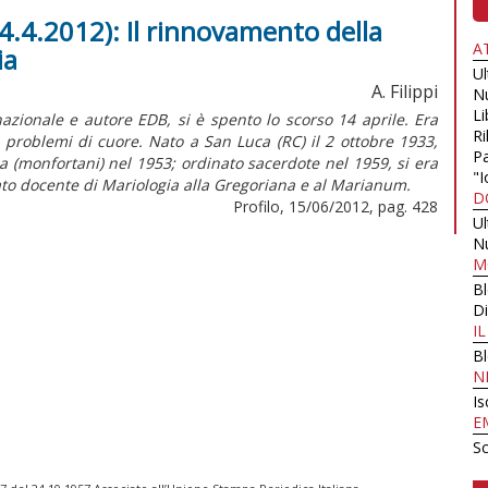
4.4.2012): Il rinnovamento della
A
ia
U
A. Filippi
N
Li
azionale e autore EDB, si è spento lo scorso 14 aprile. Era
Ri
 problemi di cuore. Nato a San Luca (RC) il 2 ottobre 1933,
Pa
 (monfortani) nel 1953; ordinato sacerdote nel 1959, si era
"I
tato docente di Mariologia alla Gregoriana e al Marianum.
D
Profilo, 15/06/2012, pag. 428
U
N
M
B
Di
I
B
N
Is
E
Sc