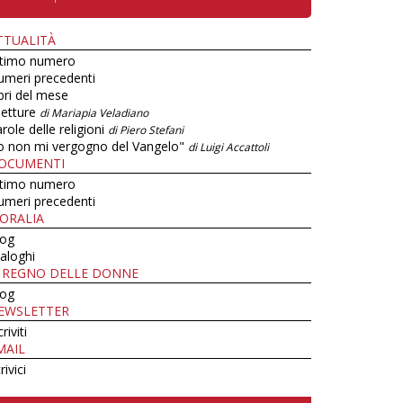
TTUALITÀ
ltimo numero
umeri precedenti
bri del mese
letture
di Mariapia Veladiano
role delle religioni
di Piero Stefani
o non mi vergogno del Vangelo"
di Luigi Accattoli
OCUMENTI
ltimo numero
umeri precedenti
ORALIA
log
aloghi
L REGNO DELLE DONNE
log
EWSLETTER
criviti
MAIL
rivici