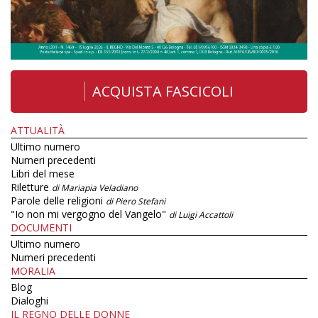
ACQUISTA FASCICOLI
ATTUALITÀ
Ultimo numero
Numeri precedenti
Libri del mese
Riletture
di Mariapia Veladiano
Parole delle religioni
di Piero Stefani
"Io non mi vergogno del Vangelo"
di Luigi Accattoli
DOCUMENTI
Ultimo numero
Numeri precedenti
MORALIA
Blog
Dialoghi
IL REGNO DELLE DONNE