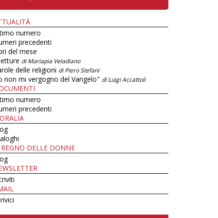
TTUALITÀ
ltimo numero
umeri precedenti
bri del mese
letture
di Mariapia Veladiano
role delle religioni
di Piero Stefani
o non mi vergogno del Vangelo"
di Luigi Accattoli
OCUMENTI
ltimo numero
umeri precedenti
ORALIA
log
aloghi
L REGNO DELLE DONNE
log
EWSLETTER
criviti
MAIL
rivici