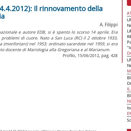
4.4.2012): Il rinnovamento della
A
ia
U
A. Filippi
N
Li
azionale e autore EDB, si è spento lo scorso 14 aprile. Era
Ri
 problemi di cuore. Nato a San Luca (RC) il 2 ottobre 1933,
Pa
 (monfortani) nel 1953; ordinato sacerdote nel 1959, si era
"I
tato docente di Mariologia alla Gregoriana e al Marianum.
D
Profilo, 15/06/2012, pag. 428
U
N
M
B
Di
I
B
N
Is
E
Sc