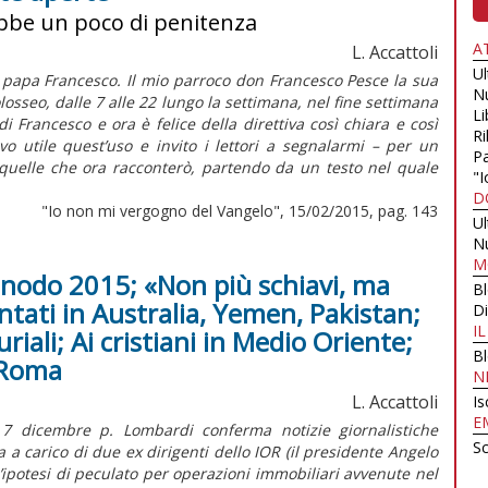
ebbe un poco di penitenza
A
L. Accattoli
U
papa Francesco. Il mio parroco don Francesco Pesce la sua
N
losseo, dalle 7 alle 22 lungo la settimana, nel fine settimana
Li
i Francesco e ora è felice della direttiva così chiara e così
Ri
o utile quest’uso e invito i lettori a segnalarmi – per un
Pa
quelle che ora racconterò, partendo da un testo nel quale
"I
D
"Io non mi vergogno del Vangelo", 15/02/2015, pag. 143
U
N
M
Sinodo 2015; «Non più schiavi, ma
B
ntati in Australia, Yemen, Pakistan;
Di
I
iali; Ai cristiani in Medio Oriente;
B
 Roma
N
L. Accattoli
Is
E
 7 dicembre p. Lombardi conferma notizie giornalistiche
Sc
 a carico di due ex dirigenti dello IOR (il presidente Angelo
un’ipotesi di peculato per operazioni immobiliari avvenute nel