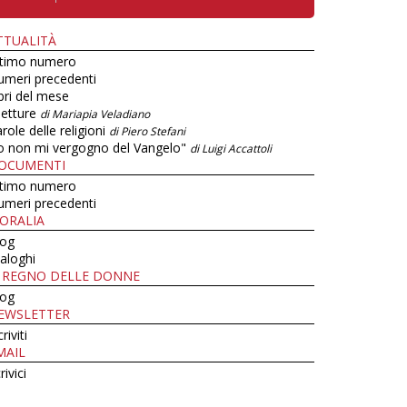
TTUALITÀ
ltimo numero
umeri precedenti
bri del mese
letture
di Mariapia Veladiano
role delle religioni
di Piero Stefani
o non mi vergogno del Vangelo"
di Luigi Accattoli
OCUMENTI
ltimo numero
umeri precedenti
ORALIA
log
aloghi
L REGNO DELLE DONNE
log
EWSLETTER
criviti
MAIL
rivici