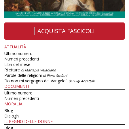
ACQUISTA FASCICOLI
ATTUALITÀ
Ultimo numero
Numeri precedenti
Libri del mese
Riletture
di Mariapia Veladiano
Parole delle religioni
di Piero Stefani
"Io non mi vergogno del Vangelo"
di Luigi Accattoli
DOCUMENTI
Ultimo numero
Numeri precedenti
MORALIA
Blog
Dialoghi
IL REGNO DELLE DONNE
Blog